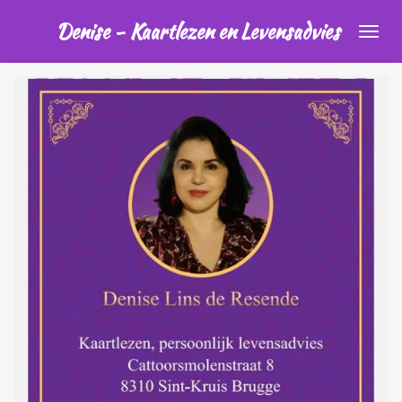
Ga
Denise - Kaartlezen en Levensadvies
direct
naar
de
hoofdinhoud