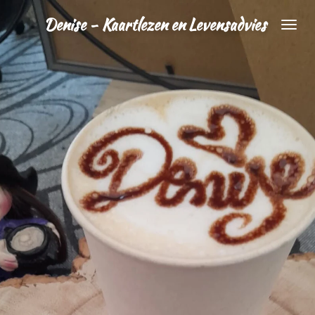
Ga
Denise - Kaartlezen en Levensadvies
direct
naar
de
hoofdinhoud